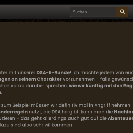
eiter mit unserer
DSA-5-Runde
! Ich möchte jedem von eu
gen an seinem Charakter
vorzunehmen – falls gewünsch
schon vorab darüber sprechen,
wie wir künftig mit den Re
n
.
zum Beispiel müssen wir definitiv mal in Angriff nehme
onderregeln
nutzt, die DSA hergibt, kann man die
Nachlad
uzieren – das geht allerdings auch gut auf die
Abenteue
azu sind also sehr willkommen!