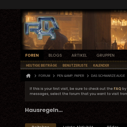
FOREN
BLOGS
ARTIKEL
GRUPPEN
HEUTIGE BEITRÄGE
BENUTZERLISTE
KALENDER
FORUM
PEN &AMP; PAPER
DAS SCHWARZE AUGE
If this is your first visit, be sure to check out the
FAQ
by 
messages, select the forum that you want to visit fro
Hausregeln...