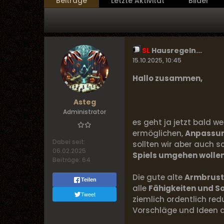
Beiträge
Letzte Aktivität
Bilder
SL
Hausregeln...
15.10.2025, 10:45
Hallo zusammen,
Asteg
Administrator
es geht ja jetzt bald w
ermöglichen,
Anpassun
Dabei seit:
sollten wir aber auch 
06.02.2025
Spiels umgehen wolle
Beiträge:
64
Die gute alte
Armbrust
Teilen
alle
Fähigkeiten und S
Tweet
ziemlich ordentlich red
Vorschläge und Ideen d