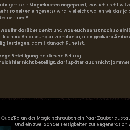
übrigens die
Magiekosten angepasst
, was ich recht witz
ehr so selten
eingesetzt wird. Vielleicht wollen wir das ja
übernehmen?
,
was ihr darüber denkt
und
was euch sonst noch so einfä
r kleinere Anpassungen vornehmen, aber
größere Änder
ig festlegen
, damit danach Ruhe ist.
rege Beteiligung
an diesem Beitrag.
 sich hier nicht beteiligt, darf später auch nicht jamm
 Quaz'Ra an der Magie schrauben ein Paar Zauber austa
U
nd ein zwei Sonder Fertigkeiten zur Regeneratio