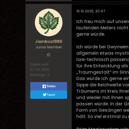
15.10.2025, 20:47
Ich freu mich auf unser
laufenden Meters nicht i
gerne würde.
Jambus1986
Ich würde bei Gwynwen
Junior Member
allgemein etwas mystis
lore-technisch passend
Dabei seit:
für ihre Entwicklung al
07.02.2025
„Traumgestalt“ im Sin
Beiträge:
4
Das würde ich gerne ei
Sippe die Reichweite v
Teilen
Träumens im Kreis ihre
Tweet
und wieder mit ihnen 
passen würde. In der G
Form von Gesängen wei
hält. So viel erstmal z