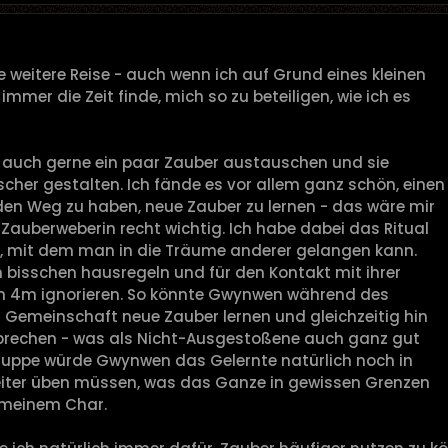
e weitere Reise - auch wenn ich auf Grund eines kleinen
mmer die Zeit finde, mich so zu beteiligen, wie ich es
 auch gerne ein paar Zauber austauschen und sie
cher gestalten. Ich fände es vor allem ganz schön, einen
en Weg zu haben, neue Zauber zu lernen - das wäre mir
s Zauberweberin recht wichtig. Ich habe dabei das Ritual
n, mit dem man in die Träume anderer gelangen kann.
n bisschen hausregeln und für den Kontakt mit ihrer
on 4m ignorieren. So könnte Gwynwen während des
r Gemeinschaft neue Zauber lernen und gleichzeitig hin
sprechen - was als Nicht-Ausgestoßene auch ganz gut
ruppe würde Gwynwen das Gelernte natürlich noch in
ter üben müssen, was das Ganze in gewissen Grenzen
u meinem Char.