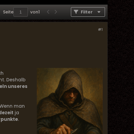
Seite
von
1
Filter
#1
ch
t. Deshalb
geln unseres
n. Wenn man
ezeit
ja
rpunkte
.