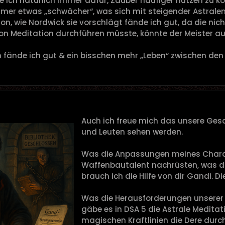
ich natürlich immer dafür, Zauber häufiger nutzen zu k
mer etwas „schwächer“, was sich mit steigender Astralenerg
on, wie Nordwick sie vorschlägt fände ich gut, da die nicht
n Meditation durchführen müsste, könnte der Meister au
 fände ich gut & ein bisschen mehr „Leben“ zwischen den 
Auch ich freue mich das unsere Ges
und Leuten sehen werden.
Was die Anpassungen meines Charak
Waffenbautalent nachrüsten, was d
brauch ich die Hilfe von dir Gandi. Di
Was die Herausforderungen unserer
gäbe es in DSA 5 die Astrale Meditatio
magischen Kraftlinien die Dere durch