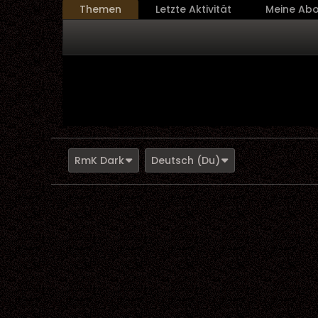
Themen
Letzte Aktivität
Meine Ab
RmK Dark
Deutsch (Du)