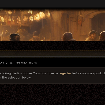
GON
SL TIPPS UND TRICKS
clicking the link above. You may have to
register
before you can post: cl
m the selection below.