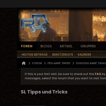
FOREN
BLOGS
ARTIKEL
GRUPPEN
HEUTIGE BEITRÄGE
BENUTZERLISTE
KALENDER
FORUM
PEN &AMP; PAPER
DUNGENS &AMP; DRA
If this is your first visit, be sure to check out the
FAQ
by 
messages, select the forum that you want to visit fro
SL Tipps und Tricks