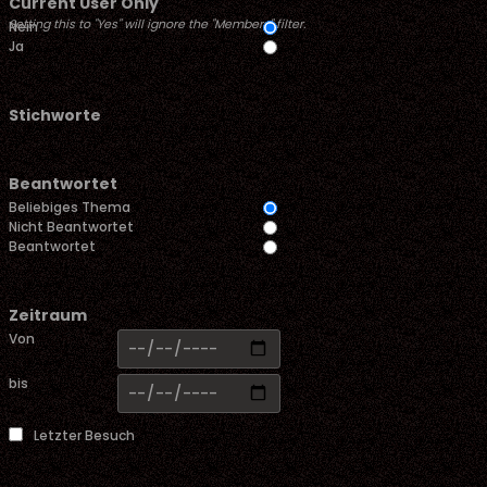
Current User Only
Setting this to "Yes" will ignore the "Members" filter.
Nein
Ja
Stichworte
Beantwortet
Beliebiges Thema
Nicht Beantwortet
Beantwortet
Zeitraum
Von
bis
Letzter Besuch