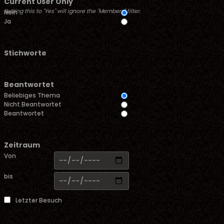
Current User Only
Setting this to "Yes" will ignore the "Members" filter.
Nein
Ja
Stichworte
Beantwortet
Beliebiges Thema
Nicht Beantwortet
Beantwortet
Zeitraum
Von
bis
Letzter Besuch