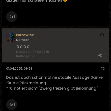
aktuell nur schwerer machen
1
👍
Nordwick
Member
Dabei seit:
14.02.2025
Beiträge:
53
01.04.2025, 09:53
#3
Das ist doch schonmal ne stabile Aussage Danke
für die Rückmeldung.
* 🦎 notiert sich* "Zwerg triezen gibt Belohnung"
1
😂