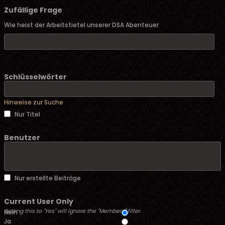
Zufällige Frage
Wie heist der Arbeitstietel unserer DSA Abenteuer
Schlüsselwörter
Hinweise zur Suche
Nur Titel
Benutzer
Nur erstellte Beiträge
Current User Only
Setting this to "Yes" will ignore the "Members" filter.
Nein
Ja