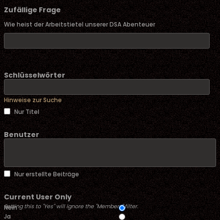
Zufällige Frage
Wie heist der Arbeitstietel unserer DSA Abenteuer
Schlüsselwörter
Hinweise zur Suche
Nur Titel
Benutzer
Nur erstellte Beiträge
Current User Only
Setting this to "Yes" will ignore the "Members" filter.
Nein
Ja